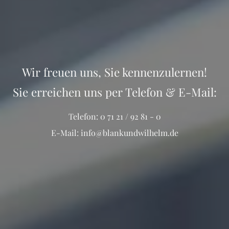
Wir freuen uns, Sie kennenzulernen!
Sie erreichen uns per Telefon & E-Mail:
Telefon:
0 71 21 / 92 81 - 0
E-Mail:
info@blankundwilhelm.de